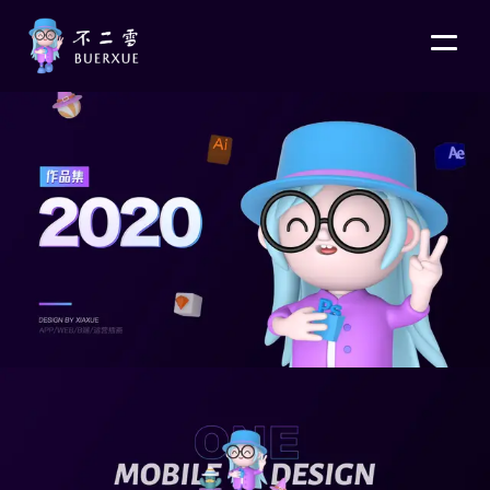
菜
单
切
换